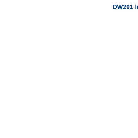
DW201 I